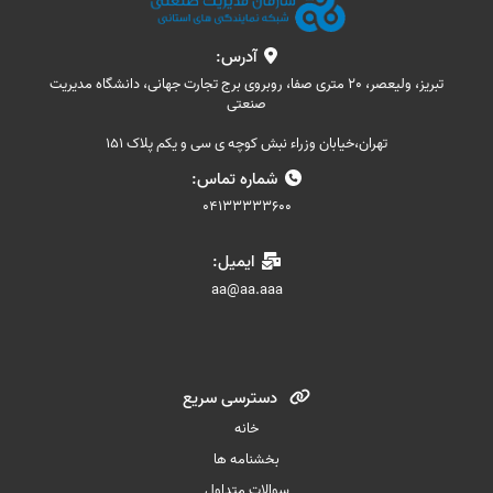
آدرس:
تبریز، ولیعصر، 20 متری صفا، روبروی برج تجارت جهانی، دانشگاه مدیریت
صنعتی
تهران،خیابان وزراء نبش کوچه ی سی و یکم پلاک 151
شماره تماس:
04133333600
ایمیل:
aa@aa.aaa
دسترسی سریع
خانه
بخشنامه ها
سوالات متداول