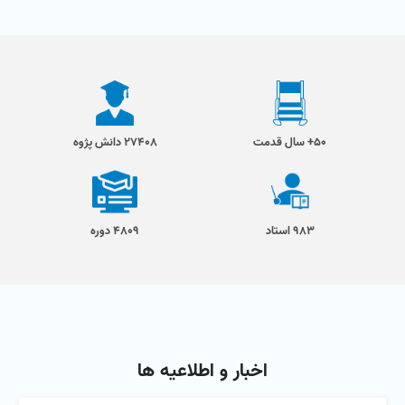
50+ سال قدمت
27408 دانش پژوه
983 استاد
4809 دوره
اخبار و اطلاعیه ها